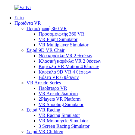
Σπίτι
Προϊόντα VR
Περιστροφή 360 VR
Προσομοιωτής 360 VR
VR Flight Simulator
VR Multiplayer Simulator
Σειρά 9D VR Chair
Νέα καρέκλα VR 2 θέσεων
Κλασική καρέκλα VR 2 θέσεων
Καρέκλα VR Motion 4 θέσεων
Καρέκλα 9D VR 4 θέσεων
Βόλτα VR 6 θέσεων
VR Arcade Series
Περίπτερο VR
VR Arcade δωμάτιο
2Players VR Platform
VR Shooting Simulator
Σειρά VR Racing
VR Racing Simulator
VR Motorcycle Simulator
3 Screen Racing Simulator
Σειρά VR Children