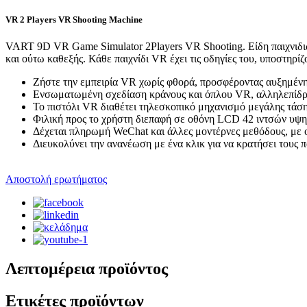
VR 2 Players VR Shooting Machine
VART 9D VR Game Simulator 2Players VR Shooting. Είδη παιχνιδιών
και ούτω καθεξής. Κάθε παιχνίδι VR έχει τις οδηγίες του, υποστηρίζ
Ζήστε την εμπειρία VR χωρίς φθορά, προσφέροντας αυξημένη
Ενσωματωμένη σχεδίαση κράνους και όπλου VR, αλληλεπίδρα
Το πιστόλι VR διαθέτει τηλεσκοπικό μηχανισμό μεγάλης τάση
Φιλική προς το χρήστη διεπαφή σε οθόνη LCD 42 ιντσών υψηλ
Δέχεται πληρωμή WeChat και άλλες μοντέρνες μεθόδους, με ο
Διευκολύνει την ανανέωση με ένα κλικ για να κρατήσει τους 
Αποστολή ερωτήματος
Λεπτομέρεια προϊόντος
Ετικέτες προϊόντων