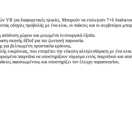
 VR για διαφορετικές ηλικίες. Μπορούν να επιλεγούν 7+6 διαδικτυα
οντας οδηγίες προβολής με ένα κλικ, οι παίκτες και οι σερβιτόροι μπ
 απόδοση χώρου και μειωμένα λειτουργικά έξοδα.
ση σκηνής 6Dof για πιο ζωντανή παρουσία.
ς για βελτιωμένη προστασία κράνους.
ής ευκρίνειας, που επιτρέπει την εύκολη αλληλεπίδραση με ένα κλικ
ρισμένα παιχνίδια να υποστηρίζουν νόμισμα εντός παιχνιδιού και αν
παίκτες αφοσιωμένους και υποστηρίζει τον έλεγχο παρασκηνίου.