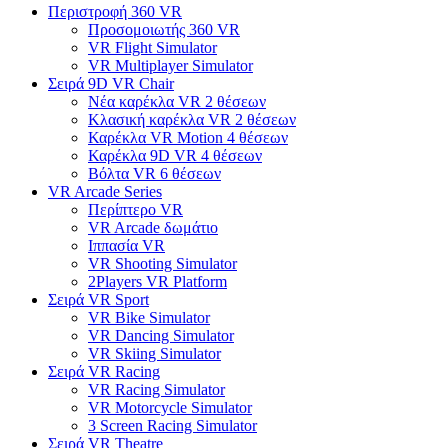
Περιστροφή 360 VR
Προσομοιωτής 360 VR
VR Flight Simulator
VR Multiplayer Simulator
Σειρά 9D VR Chair
Νέα καρέκλα VR 2 θέσεων
Κλασική καρέκλα VR 2 θέσεων
Καρέκλα VR Motion 4 θέσεων
Καρέκλα 9D VR 4 θέσεων
Βόλτα VR 6 θέσεων
VR Arcade Series
Περίπτερο VR
VR Arcade δωμάτιο
Ιππασία VR
VR Shooting Simulator
2Players VR Platform
Σειρά VR Sport
VR Bike Simulator
VR Dancing Simulator
VR Skiing Simulator
Σειρά VR Racing
VR Racing Simulator
VR Motorcycle Simulator
3 Screen Racing Simulator
Σειρά VR Theatre