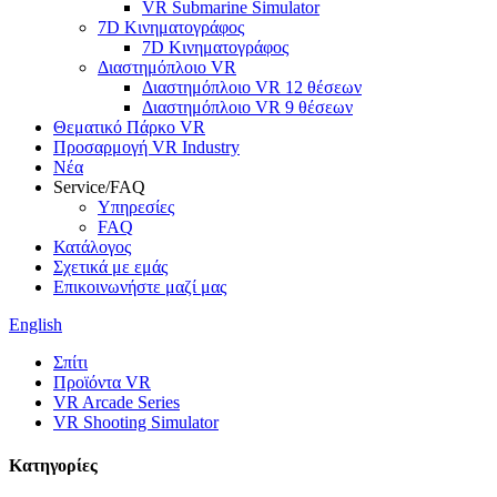
VR Submarine Simulator
7D Κινηματογράφος
7D Κινηματογράφος
Διαστημόπλοιο VR
Διαστημόπλοιο VR 12 θέσεων
Διαστημόπλοιο VR 9 θέσεων
Θεματικό Πάρκο VR
Προσαρμογή VR Industry
Νέα
Service/FAQ
Υπηρεσίες
FAQ
Κατάλογος
Σχετικά με εμάς
Επικοινωνήστε μαζί μας
English
Σπίτι
Προϊόντα VR
VR Arcade Series
VR Shooting Simulator
Κατηγορίες